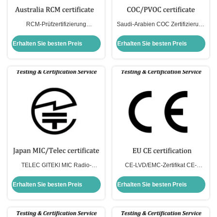
RCM-Prüfzertifizierung
Saudi-Arabien COC Zertifizierung
Australien-Zertifizierung
Elektrotechnik Mittlerer Osten
Zertifizierung
Erhalten Sie besten Preis
Erhalten Sie besten Preis
TELEC GITEKI MIC Radio-
CE-LVD/EMC-Zertifikat CE-
Zertifizierung Japan Drahtlose
ROHS/REACH CE-RED
Produkttypgenehmigung
2014/53/EU CE-EMC 2014/35/EU
Erhalten Sie besten Preis
Erhalten Sie besten Preis
Kommunikation Zertifizierung
RoHS 2011/65/EU (EU)