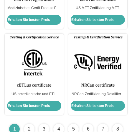
Medizinisches Gerät Produkt FDA
US MET-Zertifizierung MET-
Zertifizierung & Registrierung US
Sicherheitszertifizierung Marke
Fda Zertifikat
UL Marke Gleiche Gültigkeit in
Erhalten Sie besten Preis
Erhalten Sie besten Preis
Nordamerika
US-amerikanische und ETL-
NRCan-Zertifizierung Detaillierte
Zertifizierungsmarke
Auslegung Kanadas
Erhalten Sie besten Preis
Erhalten Sie besten Preis
1
2
3
4
5
6
7
8