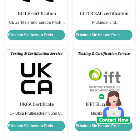
CE Zertifizierung Europa Pflicht-
Prüfungs- und
Selbstdeklaration EMC Lvd
Zertifizierungserklärung der EAC
Zertifizierung R&TTE MD
Europäische
Erhalten Sie besten Preis
Erhalten Sie besten Preis
Qualitätsbescheinigung
Uk Ukca Prüfbescheinigung Ce
Mexiko IFETEL
Ukca Bescheinigung
Zertifizierungsgenehmigung
Kennzeichnung
Antragsverfahren und
Erhalten Sie besten Preis
Erhalten Sie besten Preis
Logoanforderung