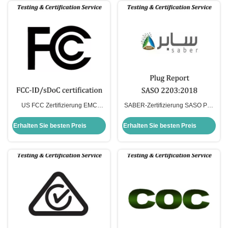
US FCC Zertifizierung EMC
SABER-Zertifizierung SASO PAI-
Zertifizierungstestlabor in den
Normen oder IEC-Normen
Vereinigten Staaten
Nationale Unterschiede
Erhalten Sie besten Preis
Erhalten Sie besten Preis