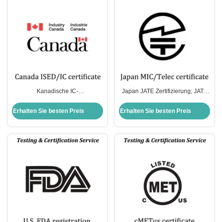
Kanadische IC-
Japan JATE Zertifizierung; JATE
Zertifizierung;Kanadische IC-
ist für Kommunikationsgeräte in
Zertifizierung Antragsverfahren;
Japan
Erhalten Sie besten Preis
Erhalten Sie besten Preis