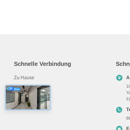
Schnelle Verbindung
Schn
Zu Hause
A
1
Produits
Ya
Über Uns
5
Kontakt Mit Uns
Te
8
E