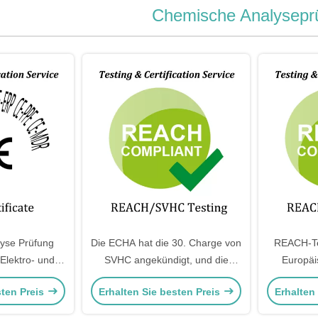
Chemische Analysepr
yse Prüfung
Die ECHA hat die 30. Charge von
REACH-T
Elektro- und
SVHC angekündigt, und die
Europäi
rodukte
SVHC wurde offiziell auf 240
chemisch
sten Preis
Erhalten Sie besten Preis
Erhalten
TE