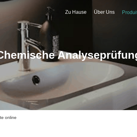
Zu Hause
Über Uns
Produi
Chemische Analyseprüfun
e online