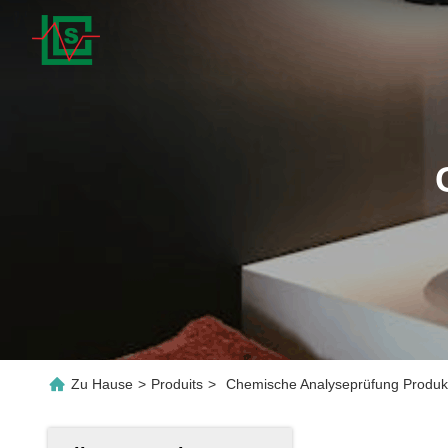
Zu Hause
>
Produits
>
Chemische Analyseprüfung Produkt