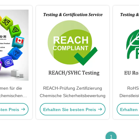
en für die
REACH-Prüfung Zertifizierung
RoHS-
 chemischen
Chemische Sicherheitsbewertung
Dienstlei
eit
China Ro
sten Preis
Erhalten Sie besten Preis
Erhalten
1