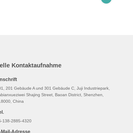
elle Kontaktaufnahme
nschrift
01, 201 Gebäude A und 301 Gebäude C, Juji Industriepark,
bianxueziwei Shajing Street, Baoan District, Shenzhen,
18000, China
l.
6-138-2885-4320
-Mail-Adresse