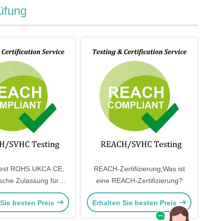
üfung
est ROHS UKCA CE,
REACH-Zertifizierung;Was ist
sche Zulassung für
eine REACH-Zertifizierung?
e Stoffe MIC, JATE,
 Sie besten Preis
Erhalten Sie besten Preis
LEC, KC, KC