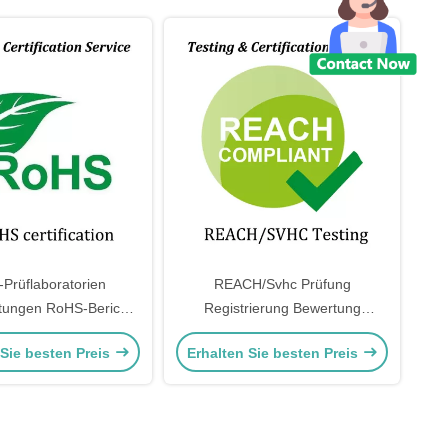
Prüflaboratorien
REACH/Svhc Prüfung
stungen RoHS-Bericht
Registrierung Bewertung
HS Europäische RoHS
Zulassung Beschränkung von
 Sie besten Preis
Erhalten Sie besten Preis
Chemikalien