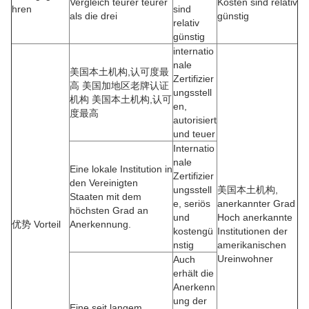
Vergleich teurer teurer
Kosten sind relativ
hren
sind
als die drei
günstig
relativ
günstig
internatio
nale
美国本土机构,认可度最
Zertifizier
高 美国加地区老牌认证
ungsstell
机构 美国本土机构,认可
en,
度最高
autorisiert
und teuer
Internatio
nale
Eine lokale Institution in
Zertifizier
den Vereinigten
ungsstell
美国本土机构,
Staaten mit dem
e, seriös
anerkannter Grad
höchsten Grad an
und
Hoch anerkannte
优势 Vorteil
Anerkennung.
kostengü
Institutionen der
nstig
amerikanischen
Ureinwohner
Auch
erhält die
Anerkenn
ung der
Eine seit langem