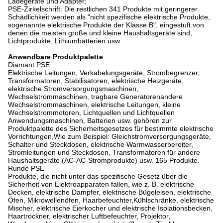
Ladegeräte und Adapter;
PSE-Zirkelschrift: Die restlichen 341 Produkte mit geringerer
Schädlichkeit werden als "nicht spezifische elektrische Produkte,
sogenannte elektrische Produkte der Klasse B", eingestuft.von
denen die meisten große und kleine Haushaltsgeräte sind,
Lichtprodukte, Lithiumbatterien usw.
Anwendbare Produktpalette
Diamant PSE
Elektrische Leitungen, Verkabelungsgeräte, Strombegrenzer,
Transformatoren, Stabilisatoren, elektrische Heizgeräte,
elektrische Stromversorgungsmaschinen,
Wechselstrommaschinen, tragbare Generatorenandere
Wechselstrommaschinen, elektrische Leitungen, kleine
Wechselstrommotoren, Lichtquellen und Lichtquellen
Anwendungsmaschinen, Batterien usw. gehören zur
Produktpalette des Sicherheitsgesetzes für bestimmte elektrische
Vorrichtungen,Wie zum Beispiel: Gleichstromversorgungsgeräte,
Schalter und Steckdosen, elektrische Warmwasserbereiter,
Stromleitungen und Steckdosen, Transformatoren für andere
Haushaltsgeräte (AC-AC-Stromprodukte) usw. 165 Produkte.
Runde PSE
Produkte, die nicht unter das spezifische Gesetz über die
Sicherheit von Elektroapparaten fallen, wie z. B. elektrische
Decken, elektrische Dampfer, elektrische Bügeleisen, elektrische
Öfen, Mikrowellenöfen, Haarbefeuchter,Kühlschränke, elektrische
Mischer, elektrische Eierkocher und elektrische Isolationsbecken,
Haartrockner, elektrischer Luftbefeuchter, Projektor,