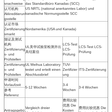
snachweise
das Standardbüro Kanadas (SCC)
US NRTL (national anerkanntes Labor) und
认可机构
kanadische Normungsstelle SCC
Akkreditierun
gsstelle
认证市场
Zertifizierung
Nordamerika (USA und Kanada)
smarkt
颁证及测试
机构
LCS-Test
UL美华试验室检测并出
LCS-Test LCS-
Zertifizierung
LCS-
具结案信
Prüfung
s- und
Prüfung
Prüfstellen
Zertifizierung
UL Meihua Laboratory
TUV-
s- und
testet und erteilt einen
Zertifizier
ITS-Zertifizierung
Prüfstellen
Abschlussbrief
ung
申请时间
Vorlaufzeit
3-4
5-12 Wochen
3-4 Wochen
Wochen
参考
Referenz
费用比较
优惠 Die
Vergleich dreier
费用比较优惠 Die
Antragsgebü
Kosten