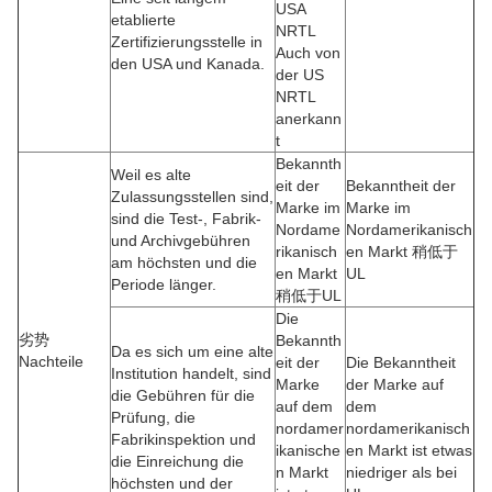
USA
etablierte
NRTL
Zertifizierungsstelle in
Auch von
den USA und Kanada.
der US
NRTL
anerkann
t
Bekannth
Weil es alte
eit der
Bekanntheit der
Zulassungsstellen sind,
Marke im
Marke im
sind die Test-, Fabrik-
Nordame
Nordamerikanisch
und Archivgebühren
rikanisch
en Markt 稍低于
am höchsten und die
en Markt
UL
Periode länger.
稍低于UL
Die
劣势
Bekannth
Da es sich um eine alte
Nachteile
eit der
Die Bekanntheit
Institution handelt, sind
Marke
der Marke auf
die Gebühren für die
auf dem
dem
Prüfung, die
nordamer
nordamerikanisch
Fabrikinspektion und
ikanische
en Markt ist etwas
die Einreichung die
n Markt
niedriger als bei
höchsten und der