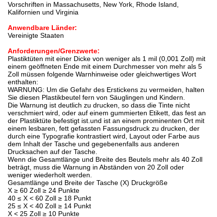
Vorschriften in Massachusetts, New York, Rhode Island,
Kalifornien und Virginia
Anwendbare Länder:
Vereinigte Staaten
Anforderungen/Grenzwerte:
Plastiktüten mit einer Dicke von weniger als 1 mil (0,001 Zoll) mit
einem geöffneten Ende mit einem Durchmesser von mehr als 5
Zoll müssen folgende Warnhinweise oder gleichwertiges Wort
enthalten:
WARNUNG: Um die Gefahr des Erstickens zu vermeiden, halten
Sie diesen Plastikbeutel fern von Säuglingen und Kindern.
Die Warnung ist deutlich zu drucken, so dass die Tinte nicht
verschmiert wird, oder auf einem gummierten Etikett, das fest an
der Plastiktüte befestigt ist.und ist an einem prominenten Ort mit
einem lesbaren, fett gefassten Fassungsdruck zu drucken, der
durch eine Typografie kontrastiert wird, Layout oder Farbe aus
dem Inhalt der Tasche und gegebenenfalls aus anderen
Drucksachen auf der Tasche.
Wenn die Gesamtlänge und Breite des Beutels mehr als 40 Zoll
beträgt, muss die Warnung in Abständen von 20 Zoll oder
weniger wiederholt werden.
Gesamtlänge und Breite der Tasche (X) Druckgröße
X ≥ 60 Zoll ≥ 24 Punkte
40 ≤ X < 60 Zoll ≥ 18 Punkt
25 ≤ X < 40 Zoll ≥ 14 Punkt
X < 25 Zoll ≥ 10 Punkte